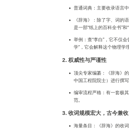
普通词典：主要收录语言中
《辞海》：除了字、词的语
是一部“纸上的百科全书”和
举例：查“李白”，它不仅
学”，它会解释这个物理学
2. 权威性与严谨性
顶尖专家编纂：《辞海》的
中国工程院院士）进行撰写
编审流程严格：有一套极其
范。
3. 收词规模宏大，古今兼收
海量条目：《辞海》的收词