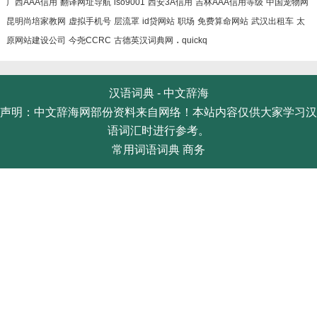
广西AAA信用
翻译网址导航
iso9001
西安3A信用
吉林AAA信用等级
中国宠物网
昆明尚培家教网
虚拟手机号
层流罩
id贷网站
职场
免费算命网站
武汉出租车
太
.
原网站建设公司
今尧CCRC
古德英汉词典网
quickq
汉语词典 -
中文辞海
声明：中文辞海网部份资料来自网络！本站内容仅供大家学习汉
语词汇时进行参考。
常用词语词典
商务