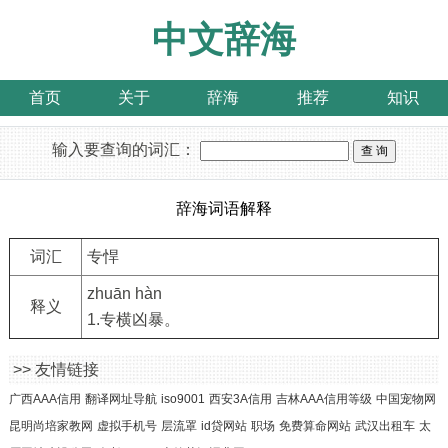
中文辞海
首页
关于
辞海
推荐
知识
输入要查询的词汇：
辞海词语解释
词汇
专悍
zhuān hàn
释义
1.专横凶暴。
>> 友情链接
广西AAA信用
翻译网址导航
iso9001
西安3A信用
吉林AAA信用等级
中国宠物网
昆明尚培家教网
虚拟手机号
层流罩
id贷网站
职场
免费算命网站
武汉出租车
太