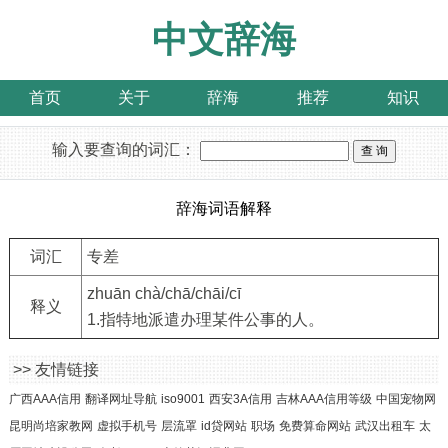
中文辞海
首页
关于
辞海
推荐
知识
输入要查询的词汇：
辞海词语解释
词汇
专差
zhuān chà/chā/chāi/cī
释义
1.指特地派遣办理某件公事的人。
>> 友情链接
广西AAA信用
翻译网址导航
iso9001
西安3A信用
吉林AAA信用等级
中国宠物网
昆明尚培家教网
虚拟手机号
层流罩
id贷网站
职场
免费算命网站
武汉出租车
太