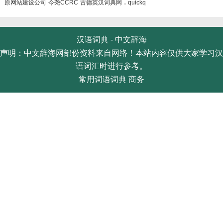
.
原网站建设公司
今尧CCRC
古德英汉词典网
quickq
汉语词典 -
中文辞海
声明：中文辞海网部份资料来自网络！本站内容仅供大家学习汉
语词汇时进行参考。
常用词语词典
商务