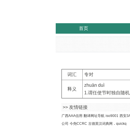
首页
词汇
专对
zhuān duì
释义
1.谓任使节时独自随机
>> 友情链接
广西AAA信用
翻译网址导航
iso9001
西安3
.
公司
今尧CCRC
古德英汉词典网
quickq