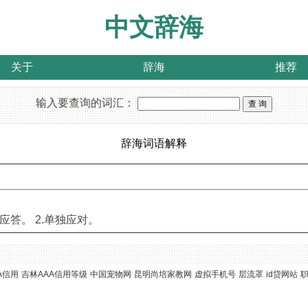
中文辞海
关于
辞海
推荐
输入要查询的词汇：
辞海词语解释
应答。 2.单独应对。
A信用
吉林AAA信用等级
中国宠物网
昆明尚培家教网
虚拟手机号
层流罩
id贷网站