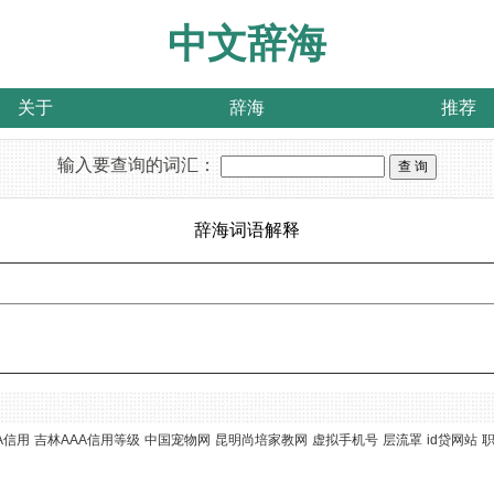
中文辞海
关于
辞海
推荐
输入要查询的词汇：
辞海词语解释
A信用
吉林AAA信用等级
中国宠物网
昆明尚培家教网
虚拟手机号
层流罩
id贷网站