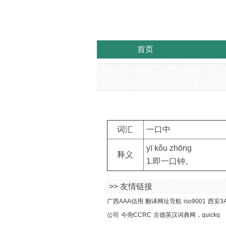
首页
词汇
一口中
yī kǒu zhōng
释义
1.即一口钟。
>> 友情链接
广西AAA信用
翻译网址导航
iso9001
西安3
.
公司
今尧CCRC
古德英汉词典网
quickq