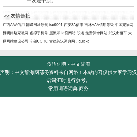
一发是中原。
>> 友情链接
广西AAA信用
翻译网址导航
iso9001
西安3A信用
吉林AAA信用等级
中国宠物网
昆明尚培家教网
虚拟手机号
层流罩
id贷网站
职场
免费算命网站
武汉出租车
太
.
原网站建设公司
今尧CCRC
古德英汉词典网
quickq
汉语词典 -
中文辞海
声明：中文辞海网部份资料来自网络！本站内容仅供大家学习汉
语词汇时进行参考。
常用词语词典
商务