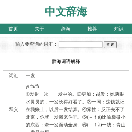
中文辞海
首页
关于
辞海
推荐
知识
输入要查询的词汇：
辞海词语解释
词汇
一发
yī fā/fà
①发射一次：一发中的。②更加；越发：她两眼
水灵灵的，一发长得好看了。③一同：这钱就记
释义
在我账上，以后一发结算。④索性：反正去不了
北京，你就一发搬来住吧。⑤(－ｆà)比喻极微小
的东西：牵一发而动全身。⑥(－ｆà)一线：青山