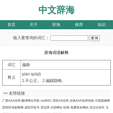
中文辞海
首页
关于
辞海
推荐
知识
输入要查询的词汇：
辞海词语解释
词汇
偏曲
piān qū/qǔ
释义
1.不公正。 2.偏颇隐晦。
>> 友情链接
广西AAA信用
翻译网址导航
iso9001
西安3A信用
吉林AAA信用等级
中国宠物网
昆明尚培家教网
虚拟手机号
层流罩
id贷网站
职场
免费算命网站
武汉出租车
太