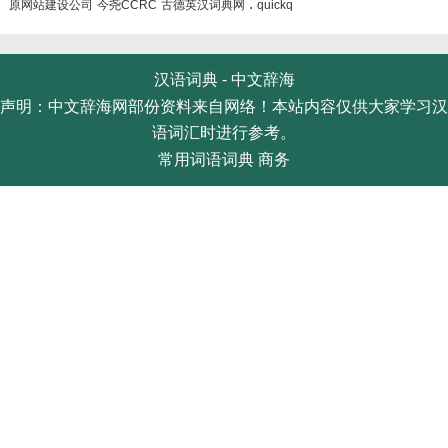
.
原网站建设公司
今尧CCRC
古德英汉词典网
quickq
汉语词典 -
中文辞海
声明：中文辞海网部份资料来自网络！本站内容仅供大家学习汉
语词汇时进行参考。
常用词语词典
商务