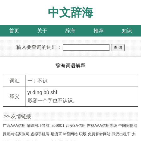
中文辞海
首页
关于
辞海
推荐
知识
输入要查询的词汇：
辞海词语解释
词汇
一丁不识
yī dīng bù shí
释义
形容一个字也不认识。
>> 友情链接
广西AAA信用
翻译网址导航
iso9001
西安3A信用
吉林AAA信用等级
中国宠物网
昆明尚培家教网
虚拟手机号
层流罩
id贷网站
职场
免费算命网站
武汉出租车
太