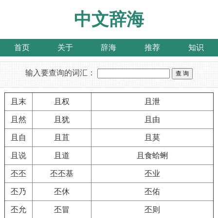
中文辞海
首页
关于
辞海
推荐
知识
输入要查询的词汇：
且末
且权
且泄
且然
且犹
且由
且自
且苴
且莫
且说
且道
且食蛤蜊
丕丕
丕丕基
丕业
丕乃
丕休
丕佑
丕允
丕冒
丕则