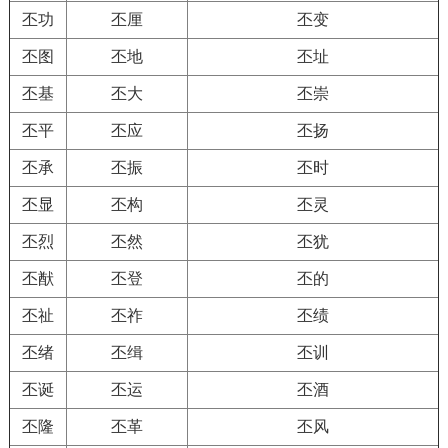
丕功
丕厘
丕变
丕图
丕地
丕址
丕基
丕大
丕崇
丕平
丕应
丕扬
丕承
丕振
丕时
丕显
丕构
丕灵
丕烈
丕然
丕犹
丕猷
丕登
丕的
丕祉
丕祚
丕绩
丕绪
丕缉
丕训
丕诞
丕运
丕酒
丕隆
丕革
丕风